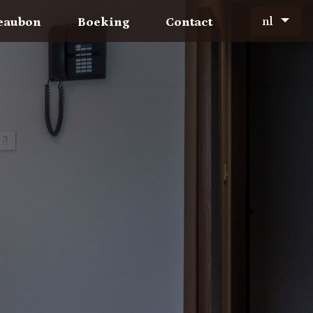
nl
eaubon
Boeking
Contact
.