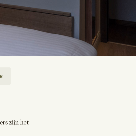
R
rs zijn het