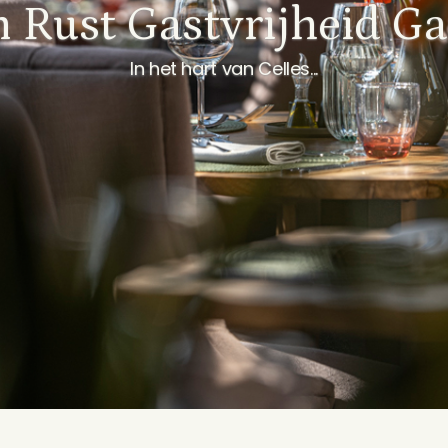
n Rust Gastvrijheid G
In het hart van Celles...