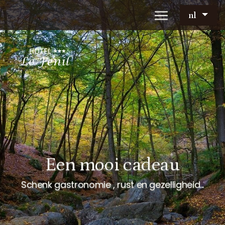
nl
Een mooi cadeau
Schenk gastronomie , rust en gezelligheid...