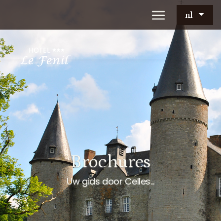
nl
Brochures
Uw gids door Celles...