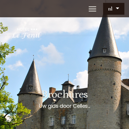
nl
Brochures
Uw gids door Celles...