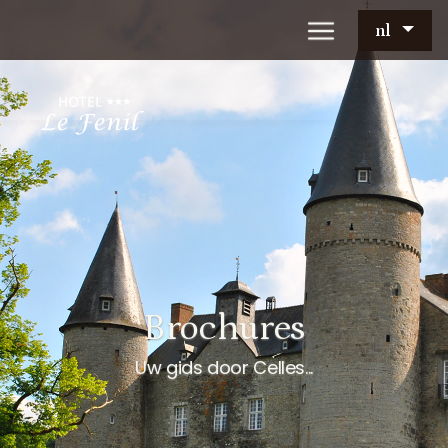
nl
Brochures
Uw gids door Celles...